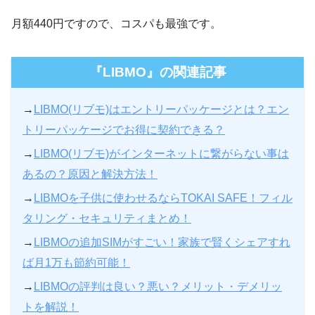
月額440円ですので、コスパも最強です。
『LIBMO』の関連記事
→
LIBMO(リブモ)はエントリーパッケージとは？エン
トリーパッケージでお得に契約できる？
→
LIBMO(リブモ)がインターネットに繋がらない事は
あるの？原因と解決方法！
→
LIBMOを子供に使わせるならTOKAI SAFE！フィル
タリング・セキュリティまとめ！
→
LIBMOの追加SIMがすごい！家族で賢くシェアすれ
ば月1万も節約可能！
→
LIBMOの評判は良い？悪い？メリット・デメリッ
トを解説！