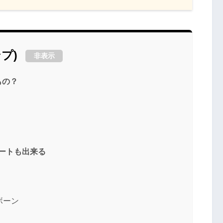
プ)
非表示
もの？
ートも出来る
ボーン