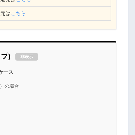
還元は
こちら
プ)
非表示
ケース
り）の場合